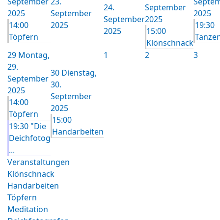
September
23.
Septe
24.
September
2025
September
2025
September
2025
14:00
2025
19:30
2025
15:00
Töpfern
Tanze
Klönschnack
29
Montag,
1
2
3
29.
30
Dienstag,
September
30.
2025
September
14:00
2025
Töpfern
15:00
19:30 "Die
Handarbeiten
Deichfotog
...
Veranstaltungen
Klönschnack
Handarbeiten
Töpfern
Meditation