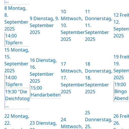
...
8
Montag,
10
11
8.
12
Frei
9
Dienstag, 9.
Mittwoch,
Donnerstag,
September
12.
September
10.
11.
2025
Septe
2025
September
September
14:00
2025
2025
2025
Töpfern
15
Montag,
15.
19
Frei
16
Dienstag,
September
19.
17
18
16.
2025
Septe
Mittwoch,
Donnerstag,
September
14:00
2025
17.
18.
2025
Töpfern
19:00
September
September
15:00
Bingo
19:30 "Die
2025
2025
Handarbeiten
Abend
Deichfotog
...
25
22
Montag,
26
Frei
24
Donnerstag,
22.
23
Dienstag,
26.
Mittwoch,
25.