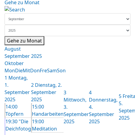
Gehe zu Monat
Gehe zu Monat
August
September 2025
Oktober
Mon
Die
Mit
Don
Fre
Sam
Son
1
Montag,
1.
2
Dienstag, 2.
September
September
3
4
5
Freit
2025
2025
Mittwoch,
Donnerstag,
5.
14:00
15:00
3.
4.
Septe
Töpfern
Handarbeiten
September
September
2025
19:30 "Die
19:00
2025
2025
Deichfotog
Meditation