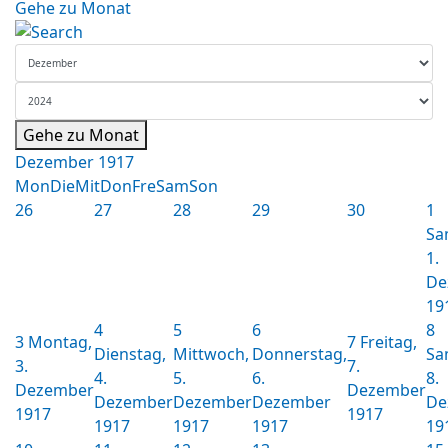
Gehe zu Monat
Gehe zu Monat
Dezember 1917
Mon
Die
Mit
Don
Fre
Sam
Son
26
27
28
29
30
1
Sa
1.
De
19
4
5
6
8
3
Montag,
7
Freitag,
Dienstag,
Mittwoch,
Donnerstag,
Sa
3.
7.
4.
5.
6.
8.
Dezember
Dezember
Dezember
Dezember
Dezember
De
1917
1917
1917
1917
1917
19