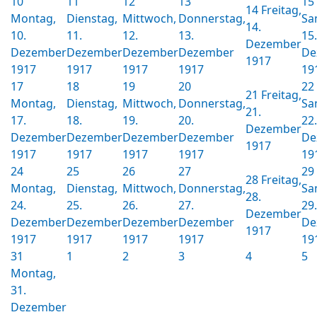
10
11
12
13
15
14
Freitag,
Montag,
Dienstag,
Mittwoch,
Donnerstag,
Sa
14.
10.
11.
12.
13.
15.
Dezember
Dezember
Dezember
Dezember
Dezember
De
1917
1917
1917
1917
1917
19
17
18
19
20
22
21
Freitag,
Montag,
Dienstag,
Mittwoch,
Donnerstag,
Sa
21.
17.
18.
19.
20.
22.
Dezember
Dezember
Dezember
Dezember
Dezember
De
1917
1917
1917
1917
1917
19
24
25
26
27
29
28
Freitag,
Montag,
Dienstag,
Mittwoch,
Donnerstag,
Sa
28.
24.
25.
26.
27.
29.
Dezember
Dezember
Dezember
Dezember
Dezember
De
1917
1917
1917
1917
1917
19
31
1
2
3
4
5
Montag,
31.
Dezember