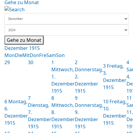
Gehe zu Monat
Gehe zu Monat
Dezember 1915
Mon
Die
Mit
Don
Fre
Sam
Son
29
30
1
2
4
3
Freitag,
Mittwoch,
Donnerstag,
Sa
3.
1.
2.
4.
Dezember
Dezember
Dezember
De
1915
1915
1915
19
7
8
9
11
6
Montag,
10
Freitag,
Dienstag,
Mittwoch,
Donnerstag,
Sa
6.
10.
7.
8.
9.
11.
Dezember
Dezember
Dezember
Dezember
Dezember
De
1915
1915
1915
1915
1915
19