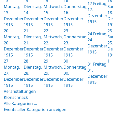
13
14
15
16
18
17
Freitag,
Montag,
Dienstag,
Mittwoch,
Donnerstag,
Sa
17.
13.
14.
15.
16.
18.
Dezember
Dezember
Dezember
Dezember
Dezember
De
1915
1915
1915
1915
1915
19
20
21
22
23
25
24
Freitag,
Montag,
Dienstag,
Mittwoch,
Donnerstag,
Sa
24.
20.
21.
22.
23.
25.
Dezember
Dezember
Dezember
Dezember
Dezember
De
1915
1915
1915
1915
1915
19
27
28
29
30
1
31
Freitag,
Montag,
Dienstag,
Mittwoch,
Donnerstag,
31.
27.
28.
29.
30.
Dezember
Dezember
Dezember
Dezember
Dezember
1915
1915
1915
1915
1915
Veranstaltungen
Klönschnack
Alle Kategorien ...
Events aller Kategorien anzeigen